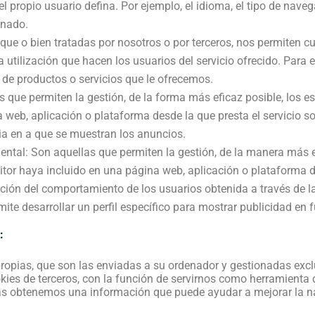
l propio usuario defina. Por ejemplo, el idioma, el tipo de naveg
onado.
que o bien tratadas por nosotros o por terceros, nos permiten cu
 la utilización que hacen los usuarios del servicio ofrecido. Para
 de productos o servicios que le ofrecemos.
s que permiten la gestión, de la forma más eficaz posible, los es
 web, aplicación o plataforma desde la que presta el servicio so
cia en a que se muestran los anuncios.
tal: Son aquellas que permiten la gestión, de la manera más ef
editor haya incluido en una página web, aplicación o plataforma de
ión del comportamiento de los usuarios obtenida a través de l
ite desarrollar un perfil específico para mostrar publicidad en
:
 propias, que son las enviadas a su ordenador y gestionadas exc
ies de terceros, con la función de servirnos como herramienta de
las obtenemos una información que puede ayudar a mejorar la na